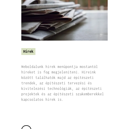
Hírek
Weboldalunk hírek menüpontja mostantól
híreket is fog megjeleníteni. Híreink
között találhatók majd az építészeti
trendek, az építészeti tervezési és
kivitelezési technológiák, az építészeti
projektek és az építészeti szakemberekkel
kapcsolatos hírek is.